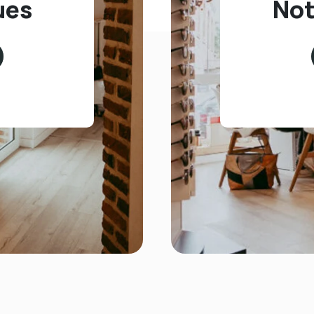
ues
Not