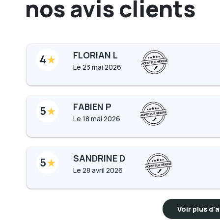
nos avis clients
FLORIAN L
4
Le
23 mai 2026
FABIEN P
5
Le
18 mai 2026
SANDRINE D
5
Le
28 avril 2026
Voir plus d'a