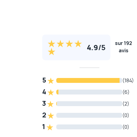
sur 192
4.9
/
5
avis
5
(184)
4
(6)
3
(2)
2
(0)
1
(0)