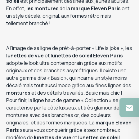
soleil
est principalement destinée aux jeunes adultes.
En effet,
les montures
de la
marque Eleven Paris
ont
un style décalé, original, aux formes rétro mais
tellement branché !
A l’image de sa ligne de prêt-à-porter « Life is joke », les
lunettes de vue
et
lunettes de soleil Eleven Paris
adopte le look ultra contemporain grâce aux motifs
originaux et des branches asymétriques. Il existe une
autre gamme dite « Basic », qui incarne un style moins
décalé mais tout aussi mode grâce aux fines lignes des
montures
et des détails travaillés. Basic mais chic !
Pour finir, la ligne haut de gamme « Collection » se
caractérise par le côté luxueux et très glamour des
montures avec des branches or, des couleurs
originales, et des formes marquées. La
marque Eleven
Paris
saura vous conquérir grâce à ses nombreux
modèles de
lunettes de vue
et
lunettes de soleil
.