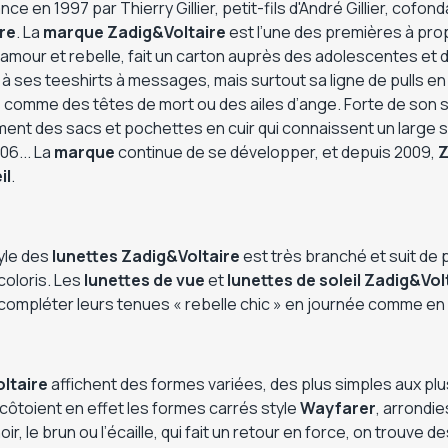
ce en 1997 par Thierry Gillier, petit-fils d'André Gillier, cofo
ire
. La
marque
Zadig&Voltaire
est l’une des premières à pro
, glamour et rebelle, fait un carton auprès des adolescentes 
à ses teeshirts à messages, mais surtout sa ligne de pulls en
 comme des têtes de mort ou des ailes d’ange. Forte de son s
nt des sacs et pochettes en cuir qui connaissent un large 
06... La
marque
continue de se développer, et depuis 2009,
Z
il
.
tyle des
lunettes
Zadig&Voltaire
est très branché et suit de
coloris. Les
lunettes de vue
et
lunettes de soleil
Zadig&Vol
compléter leurs tenues « rebelle chic » en journée comme en 
ltaire
affichent des formes variées, des plus simples aux pl
 côtoient en effet les formes carrés style
Wayfarer
, arrondi
r, le brun ou l’écaille, qui fait un retour en force, on trouve d