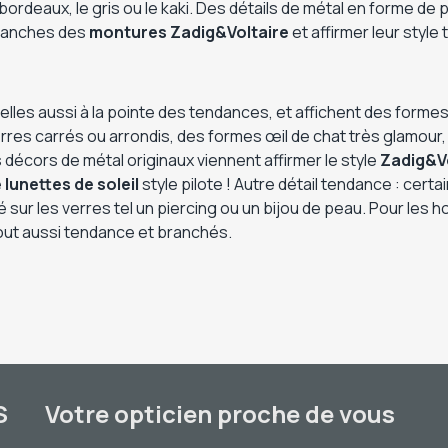
rdeaux, le gris ou le kaki. Des détails de métal en forme de pl
 branches des
montures Zadig&Voltaire
et affirmer leur style 
elles aussi à la pointe des tendances, et affichent des forme
rres carrés ou arrondis, des formes œil de chat très glamour
 décors de métal originaux viennent affirmer le style
Zadig&Vo
e
lunettes de soleil
style pilote ! Autre détail tendance : cer
 sur les verres tel un piercing ou un bijou de peau. Pour les h
tout aussi tendance et branchés.
S
Votre opticien proche de vous