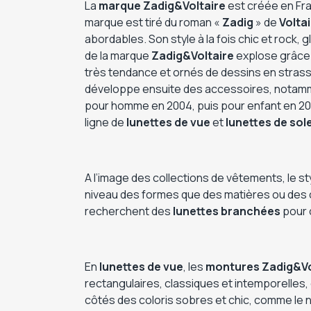
La
marque
Zadig&Voltaire
est créée en Fran
marque est tiré du roman «
Zadig
» de
Volta
abordables. Son style à la fois chic et rock
de la marque
Zadig&Voltaire
explose grâce 
très tendance et ornés de dessins en strass
développe ensuite des accessoires, notamme
pour homme en 2004, puis pour enfant en 20
ligne de
lunettes de vue
et
lunettes de sole
A l’image des collections de vêtements, le s
niveau des formes que des matières ou des 
recherchent des
lunettes branchées
pour 
En
lunettes de vue
, les
montures Zadig&Vo
rectangulaires, classiques et intemporelles,
côtés des coloris sobres et chic, comme le noi